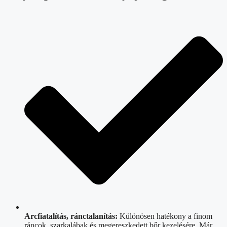
Arcfiatalítás, ránctalanítás:
Különösen hatékony a finom
ráncok, szarkalábak és megereszkedett bőr kezelésére. Már