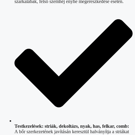
szarkalábak, felső szemhéj enyhe megereszkedése esetén.
Testkezelések: striák, dekoltázs, nyak, has, felkar, comb:
A bőr szerkezetének javításán keresztül halványítja a striákat