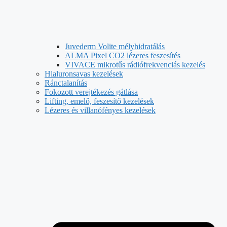
Juvederm Volite mélyhidratálás
ALMA Pixel CO2 lézeres feszesítés
VIVACE mikrotűs rádiófrekvenciás kezelés
Hialuronsavas kezelések
Ránctalanítás
Fokozott verejtékezés gátlása
Lifting, emelő, feszesítő kezelések
Lézeres és villanófényes kezelések