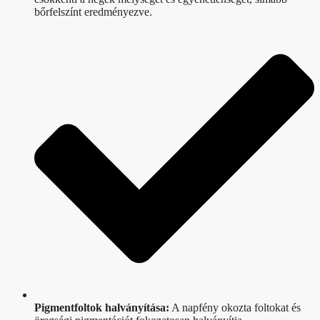
bőrfelszínt eredményezve.
Pigmentfoltok halványítása:
A napfény okozta foltokat és