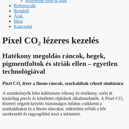
Kezelések előtt és után
Referenciák
Rendelő
Árak
Blog
Kapcsolat
Pixel CO₂ lézeres kezelés
Hatékony megoldás ráncok, hegek,
pigmentfoltok és striák ellen – egyetlen
technológiával
Pixel CO₂ lézer a finom ráncok, szarkalábak célzott simítására
A szemkörnyék bőre különösen vékony és érzékeny, ezért itt
kizárólag precíz és kíméletes eljárások alkalmazhatók. A Pixel CO₂
lézerrel végzett kezelés biztonságos módon csökkenti a
szarkalábakat és a finom ráncokat, miközben erősíti a bőr
szerkezetét és ragyogóbbá teszi a tekintetet.