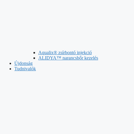
Aqualix® zsírbontó injekció
ALIDYA™ narancsbőr kezelés
Újdonság
Tudnivalók