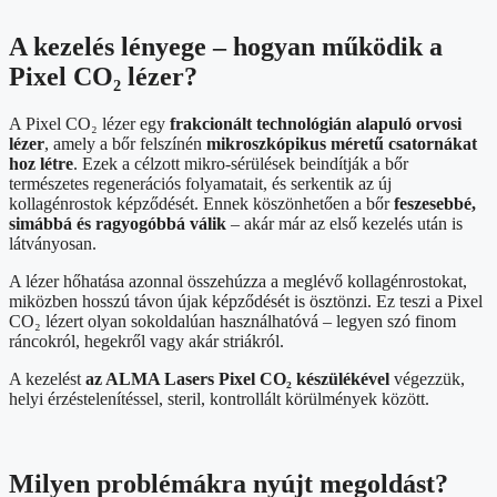
A kezelés lényege – hogyan működik a
Pixel CO₂ lézer?
A Pixel CO₂ lézer egy
frakcionált technológián alapuló orvosi
lézer
, amely a bőr felszínén
mikroszk
ó
pikus méretű csatornákat
hoz létre
. Ezek a célzott mikro-sérülések beindítják a bőr
természetes regenerációs folyamatait, és serkentik az új
kollagénrostok képződését. Ennek köszönhetően a bőr
feszesebbé,
simábbá és ragyogóbbá válik
– akár már az első kezelés után is
látványosan.
A lézer hőhatása azonnal összehúzza a meglévő kollagénrostokat,
miközben hosszú távon újak képződését is ösztönzi. Ez teszi a Pixel
CO₂ lézert olyan sokoldalúan használhatóvá – legyen szó finom
ráncokról, hegekről vagy akár striákról.
A kezelést
az ALMA Lasers Pixel CO₂ készülékével
végezzük,
helyi érzéstelenítéssel, steril, kontrollált körülmények között.
Milyen problémákra nyújt megoldást?