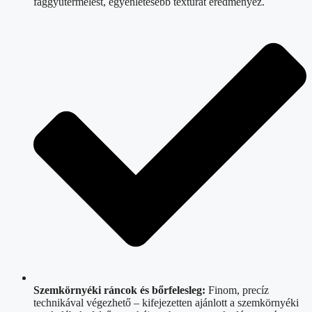
faggyútermelést, egyenletesebb textúrát eredményez.
Szemkörnyéki ráncok és bőrfelesleg:
Finom, precíz
technikával végezhető – kifejezetten ajánlott a szemkörnyéki