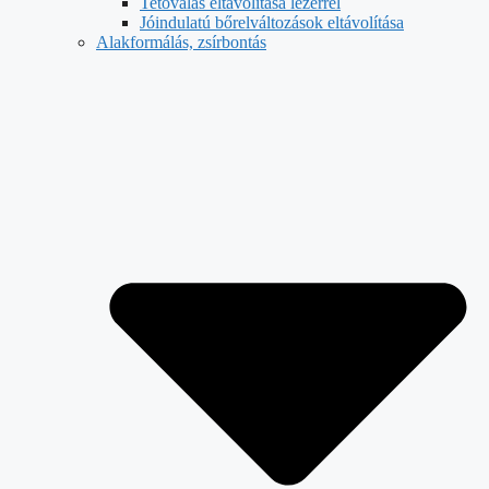
Tetoválás eltávolítása lézerrel
Jóindulatú bőrelváltozások eltávolítása
Alakformálás, zsírbontás