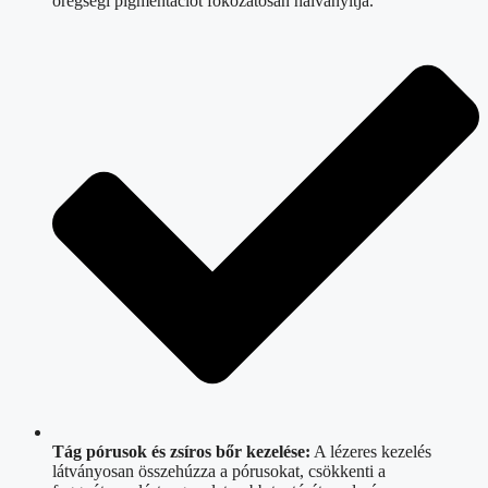
öregségi pigmentációt fokozatosan halványítja.
Tág pórusok és zsíros bőr kezelése:
A lézeres kezelés
látványosan összehúzza a pórusokat, csökkenti a