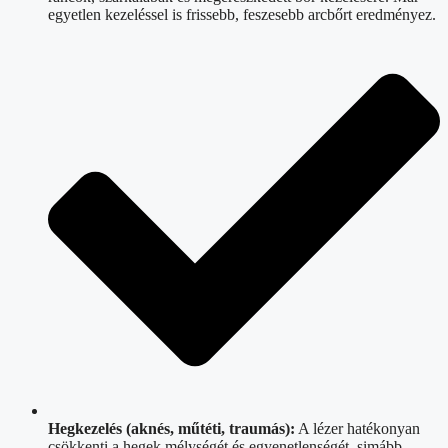
egyetlen kezeléssel is frissebb, feszesebb arcbőrt eredményez.
Hegkezelés (aknés, műtéti, traumás):
A lézer hatékonyan
csökkenti a hegek mélységét és egyenetlenségét, simább