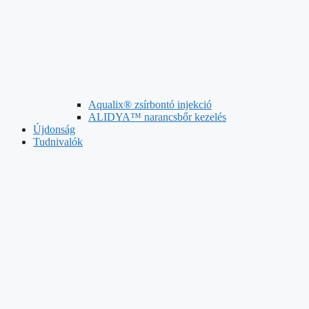
Aqualix® zsírbontó injekció
ALIDYA™ narancsbőr kezelés
Újdonság
Tudnivalók