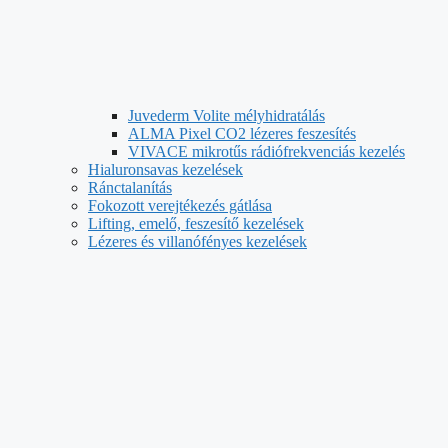
Juvederm Volite mélyhidratálás
ALMA Pixel CO2 lézeres feszesítés
VIVACE mikrotűs rádiófrekvenciás kezelés
Hialuronsavas kezelések
Ránctalanítás
Fokozott verejtékezés gátlása
Lifting, emelő, feszesítő kezelések
Lézeres és villanófényes kezelések