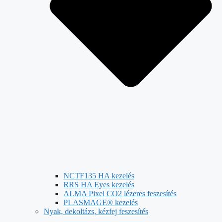
NCTF135 HA kezelés
RRS HA Eyes kezelés
ALMA Pixel CO2 lézeres feszesítés
PLASMAGE® kezelés
Nyak, dekoltázs, kézfej feszesítés