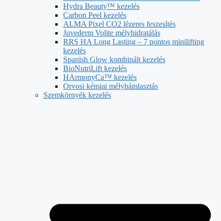
Hydra Beauty™ kezelés
Carbon Peel kezelés
ALMA Pixel CO2 lézeres feszesítés
Juvederm Volite mélyhidratálás
RRS HA Long Lasting – 7 pontos minilifting
kezelés
Spanish Glow kombinált kezelés
BioNutriLift kezelés
HArmonyCa™ kezelés
Orvosi kémiai mélyhámlasztás
Szemkörnyék kezelés