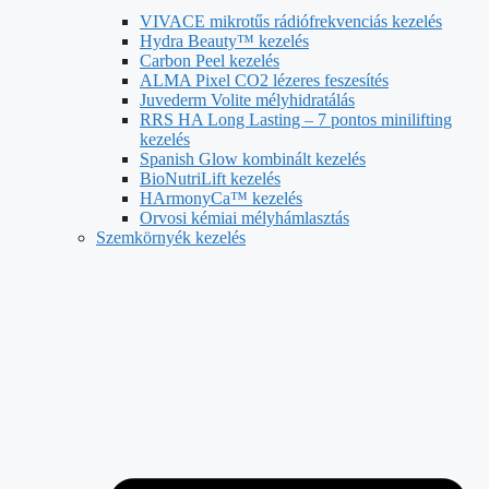
VIVACE mikrotűs rádiófrekvenciás kezelés
Hydra Beauty™ kezelés
Carbon Peel kezelés
ALMA Pixel CO2 lézeres feszesítés
Juvederm Volite mélyhidratálás
RRS HA Long Lasting – 7 pontos minilifting
kezelés
Spanish Glow kombinált kezelés
BioNutriLift kezelés
HArmonyCa™ kezelés
Orvosi kémiai mélyhámlasztás
Szemkörnyék kezelés